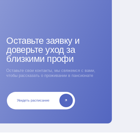
 контакты, мы свяжемся с вами,
ать о проживании в пансионате
асписание
желюбный персонал,
их родственникам.