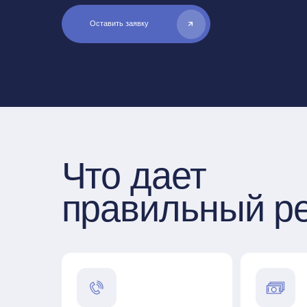
Что дает
правильный реж
Здоровое
Стабильность
пищеварение
и спокойствие
приёмы пищи в одно 
постояльцы знают, что их
время улучшают раб
ждёт в течение дня, и
желудочно-кишечног
чувствуют себя увереннее