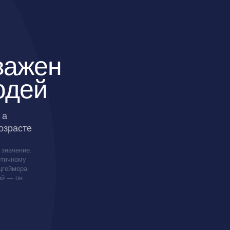
жен
ей
е
е.