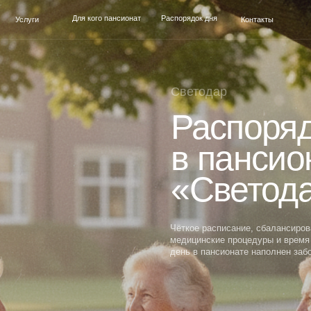
Для кого пансионат
Распорядок дня
и
Контакты
Светодар
Распорядок д
в пансионате
«Светодар»
Чёткое расписание, сбалансированное питание,
медицинские процедуры и время для общения — 
день в пансионате наполнен заботой и комфортом