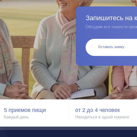
Запишитесь на консульта
Обсудим все тонкости проживания и переезд
Оставить заявку
иемов пищи
от 2 до 4 человек
10+ лет
й день
Находиться в одной комнате
Опыт наших