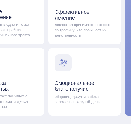
Оставьте свои
чтобы рассказ
Эмоциональное
благополучие
Увидеть р
илым с
общение, досуг и забота
и лучше
заложены в каждый день
В пансионате работает профессиональный и дру
который с уважением относится к постояльцам и 
ру,
Оставить заявку