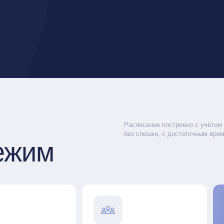
Расписание построено с учётом потребностей по
без спешки, с достаточным временем для отдыха
им
Забота о близ
Эффективное
лечение
и то же
лекарства принимаются строго
оту
по графику, что повышает их
о тракта
действенность
Оставь
доверь
близк