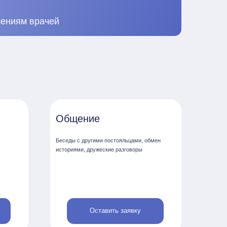
Оставить заявку
ная температура
я температура
ется в любое время года
построена вокруг чёткого,
о особенно важно для