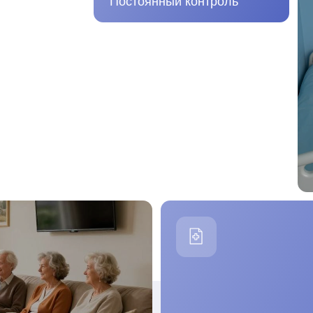
Строго следуем назначениям враче
уг
Прогулки
зеты — для тех, кто любит
В сопровождении персонала
 небольшая библиотека
постояльцы гуляют на свежем
воздухе в тихом зелёном районе