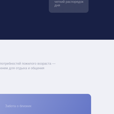
жилого возраста —
 и общения
ких
те заявку и
те уход за
ими профи