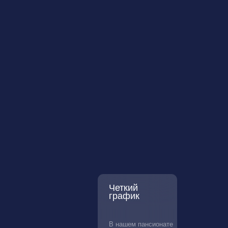
Четкий
график
В нашем пансионате
четкий распорядок
дня