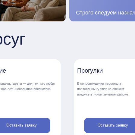
вить заявку
Оставить заявку
евожные кнопки
Комфорт
аждого постояльца есть своя тревожная
оптимальна
пка для вызова персонала
поддержива
Жизнь в пансионате «Светодар» 
но гибкого распорядка дня — эт