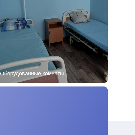
й
Общение
Беседы с другими постояльцами, обмен
историями, дружеские разговоры