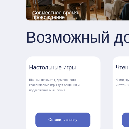
Оставить заявку
Оста
Удобные кровати
Тр
функциональные медицинские для
У к
тех, кому это необходимо
кно
О пансионате