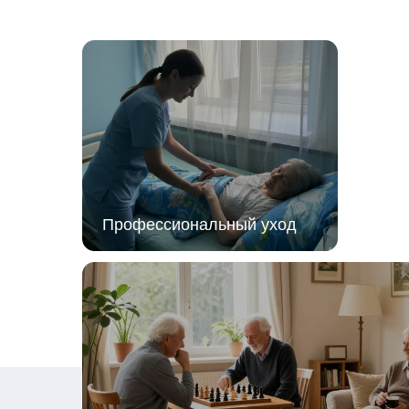
Совместное время
провождение
Возможный дос
Настольные игры
Чтение
Шашки, шахматы, домино, лото —
Книги, журналы, га
классические игры для общения и
читать. У нас есть
поддержания мышления