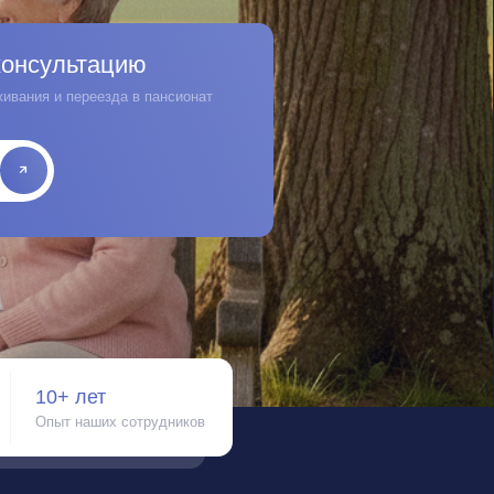
цию
а в пансионат
 сотрудников