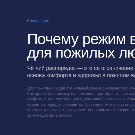
Почему режим ва
для пожилых люд
Чёткий распорядок — это не ограничение, а
основа комфорта и здоровья в пожилом возраст
Для пожилых людей стабильный режим дня имеет особое значени
С возрастом организму всё сложнее адаптироваться к хаотичному
графику, а для постояльцев с деменцией и болезнью Альцгеймера
чёткий распорядок становится буквально жизненной опорой — он
снижает тревожность, улучшает сон и помогает сохранять
ориентацию во времени.
Оставить заявку